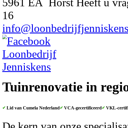
5961 EA Horst
Heeft u vr
16
info@loonbedrijfjenniskens
Tuinrenovatie in regi
Lid van Cumela Nederland
VCA-gecertificeerd
VKL-certif
De kern van onze specialisat