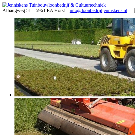
Afhangweg 51 5961 EA Horst
info@loonbedrijfjenniskens.nl