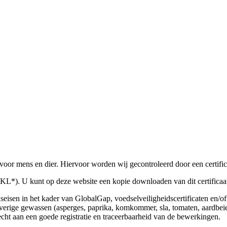
or mens en dier. Hiervoor worden wij gecontroleerd door een certificati
 (VKL*). U kunt op deze website een kopie downloaden van dit certific
idseisen in het kader van GlobalGap, voedselveiligheidscertificaten 
rige gewassen (asperges, paprika, komkommer, sla, tomaten, aardbeien)
echt aan een goede registratie en traceerbaarheid van de bewerkingen.